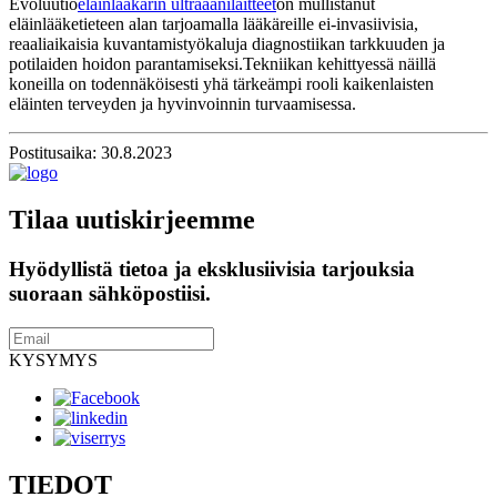
Evoluutio
eläinlääkärin ultraäänilaitteet
on mullistanut
eläinlääketieteen alan tarjoamalla lääkäreille ei-invasiivisia,
reaaliaikaisia ​​kuvantamistyökaluja diagnostiikan tarkkuuden ja
potilaiden hoidon parantamiseksi.Tekniikan kehittyessä näillä
koneilla on todennäköisesti yhä tärkeämpi rooli kaikenlaisten
eläinten terveyden ja hyvinvoinnin turvaamisessa.
Postitusaika: 30.8.2023
Tilaa uutiskirjeemme
Hyödyllistä tietoa ja eksklusiivisia tarjouksia
suoraan sähköpostiisi.
KYSYMYS
TIEDOT