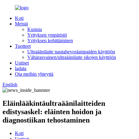
Koti
Meistä
Kunnia
Yrityksen ympäristö
Yrityksen kehittäminen
Tuotteet
Ultraäänilaite nautahevoslampaiden käyttöön
Vähärasvainen/ultraäänilaite sikojen käyttöön
Uutiset
ladata
Ota meihin yhteyttä
English
Eläinlääkintäultraäänilaitteiden
edistysaskel: eläinten hoidon ja
diagnostiikan tehostaminen
Koti
Uutiset