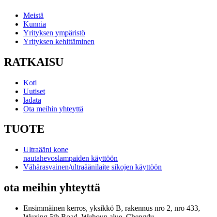
Meistä
Kunnia
Yrityksen ympäristö
Yrityksen kehittäminen
RATKAISU
Koti
Uutiset
ladata
Ota meihin yhteyttä
TUOTE
Ultraääni kone
nautahevoslampaiden käyttöön
Vähärasvainen/ultraäänilaite sikojen käyttöön
ota meihin yhteyttä
Ensimmäinen kerros, yksikkö B, rakennus nro 2, nro 433,
Wuxing 5th Road, Wuhoun alue, Chengdu