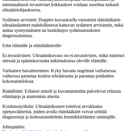
minimaalisesti invasiiviset leikkaukset voidaan suorittaa tarkasti
ultraääniohjauksessa.
Sydämen arviointi: Doppler-kuvauksella varustetut eläinlääkärin
ultraäänilaitteet mahdollistavat kattavan sydämen arvioinnin, mikä
auttaa synnynnäisten tai hankittujen sydänsairauksien
diagnosoinnissa.
Edut eläimille ja eläinlääkäreille:
Ei-invasiivinen: Ultraäänikuvaus on ei-invasiivinen, mikä minimoi
stressiä ja epämukavuutta tutkimuksissa oleville eläimille.
Varhainen havaitseminen: Kyky havaita ongelmat varhaisessa
vaiheessa parantaa hoidon tehokkuutta ja parantaa potilaiden
kokonaistuloksia.
Räätälöinti: Erilaiset anturit ja kuvantamistilat palvelevat erilaisia ​​
eläinlajeja ja anatomisia alueita.
Koulutustyökalu: Ultraäänikoneet toimivat arvokkaina
opetusvälineinä, joiden avulla eläinlääkärit voivat selittää
diagnooseja ja hoitosuunnitelmia lemmikkieläinten omistajille.
Johtopäätös: