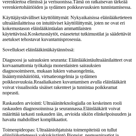
verenkiertoa elimissä ja verisuonissa.Tämä on ratkaisevan tärkeää
verenkiertohäiriöiden ja sydämen poikkeavuuksien tunnistamisessa.
Käyttäjäystävälliset käyttöliittymät: Nykyaikaisissa eläinlääketieteen
ultraäänilaitteissa on intuitiiviset käyttöliittymät, joten ne ovat eri
kokemustason eläinlääkintäalan ammattilaisten
käytettävissä.Kosketusnäytöt, esiasetetut tutkimustilat ja säädettävät
asetukset tehostavat kuvantamisprosessia.
Sovellukset eläinlääkintäkäytännössä:
Diagnoosi ja sairauksien seuranta: Eläinlääkintäultraäänilaitteet ovat
korvaamattomia työkaluja monenlaisten sairauksien
diagnosoimiseen, mukaan lukien vatsaongelmia,
lisääntymishäiriöitä, virtsatieongelmia ja sydämen
poikkeavuuksia.Reaaliaikaisen kuvantamisen avulla eläinlääkärit
voivat visualisoida sisäiset rakenteet ja tunnistaa poikkeamat
nopeasti.
Raskauden arviointi: Ultraääniteknologialla on keskeinen rooli
raskauden diagnosoinnissa ja seurannassa.Eläinlääkärit voivat
määrittää tarkasti raskauden iän, arvioida sikiön elinkelpoisuuden ja
havaita mahdolliset komplikaatiot.
Toimenpideopas: Ultraääniohjatuista toimenpiteistä on tullut
eläinlääketieteessä vakiokäytäntö.Biopsiat, nesteaspiraatiot ja