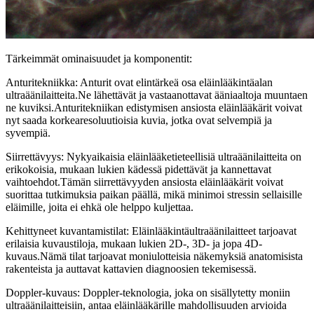
Tärkeimmät ominaisuudet ja komponentit:
Anturitekniikka: Anturit ovat elintärkeä osa eläinlääkintäalan
ultraäänilaitteita.Ne lähettävät ja vastaanottavat ääniaaltoja muuntaen
ne kuviksi.Anturitekniikan edistymisen ansiosta eläinlääkärit voivat
nyt saada korkearesoluutioisia kuvia, jotka ovat selvempiä ja
syvempiä.
Siirrettävyys: Nykyaikaisia ​​eläinlääketieteellisiä ultraäänilaitteita on
erikokoisia, mukaan lukien kädessä pidettävät ja kannettavat
vaihtoehdot.Tämän siirrettävyyden ansiosta eläinlääkärit voivat
suorittaa tutkimuksia paikan päällä, mikä minimoi stressin sellaisille
eläimille, joita ei ehkä ole helppo kuljettaa.
Kehittyneet kuvantamistilat: Eläinlääkintäultraäänilaitteet tarjoavat
erilaisia ​​kuvaustiloja, mukaan lukien 2D-, 3D- ja jopa 4D-
kuvaus.Nämä tilat tarjoavat moniulotteisia näkemyksiä anatomisista
rakenteista ja auttavat kattavien diagnoosien tekemisessä.
Doppler-kuvaus: Doppler-teknologia, joka on sisällytetty moniin
ultraäänilaitteisiin, antaa eläinlääkärille mahdollisuuden arvioida