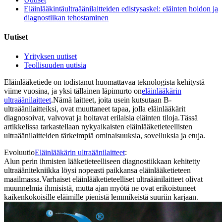
Eläinlääkintäultraäänilaitteiden edistysaskel: eläinten hoidon ja
diagnostiikan tehostaminen
Uutiset
Yrityksen uutiset
Teollisuuden uutisia
Eläinlääketiede on todistanut huomattavaa teknologista kehitystä
viime vuosina, ja yksi tällainen läpimurto on
eläinlääkärin
ultraäänilaitteet
.Nämä laitteet, joita usein kutsutaan B-
ultraäänilaitteiksi, ovat muuttaneet tapaa, jolla eläinlääkärit
diagnosoivat, valvovat ja hoitavat erilaisia ​​eläinten tiloja.Tässä
artikkelissa tarkastellaan nykyaikaisten eläinlääketieteellisten
ultraäänilaitteiden tärkeimpiä ominaisuuksia, sovelluksia ja etuja.
Evoluutio
Eläinlääkärin ultraäänilaitteet
:
Alun perin ihmisten lääketieteelliseen diagnostiikkaan kehitetty
ultraäänitekniikka löysi nopeasti paikkansa eläinlääketieteen
maailmassa.Varhaiset eläinlääketieteelliset ultraäänilaitteet olivat
muunnelmia ihmisistä, mutta ajan myötä ne ovat erikoistuneet
kaikenkokoisille eläimille pienistä lemmikeistä suuriin karjaan.