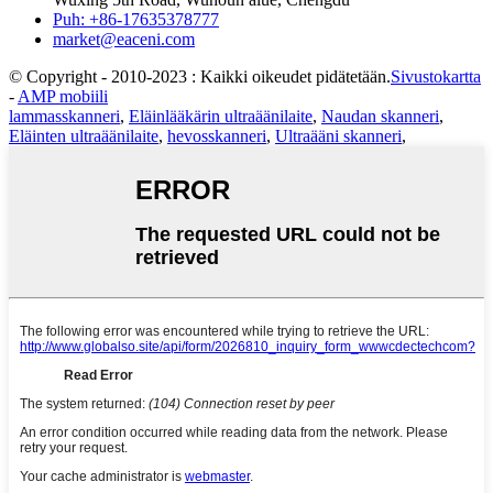
Puh: +86-17635378777
market@eaceni.com
© Copyright - 2010-2023 : Kaikki oikeudet pidätetään.
Sivustokartta
-
AMP mobiili
lammasskanneri
,
Eläinlääkärin ultraäänilaite
,
Naudan skanneri
,
Eläinten ultraäänilaite
,
hevosskanneri
,
Ultraääni skanneri
,